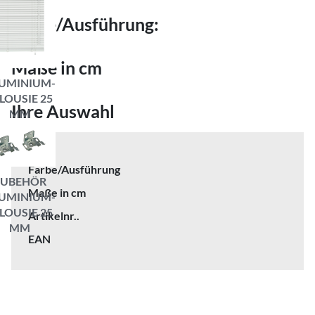
Farbe/Ausführung:
Maße in cm
UMINIUM-
LOUSIE 25
Ihre Auswahl
MM
Farbe/Ausführung
ZUBEHÖR
Maße in cm
UMINIUM-
LOUSIE 25
Artikelnr..
MM
EAN
GARDINIA HOME DECOR GMBH