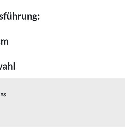
sführung:
cm
wahl
ung