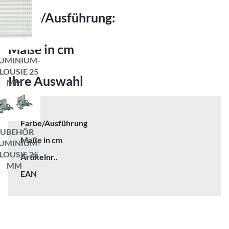
Farbe/Ausführung:
Maße in cm
UMINIUM-
LOUSIE 25
Ihre Auswahl
MM
Farbe/Ausführung
ZUBEHÖR
Maße in cm
UMINIUM-
LOUSIE 25
Artikelnr..
MM
EAN
GARDINIA HOME DECOR GMBH