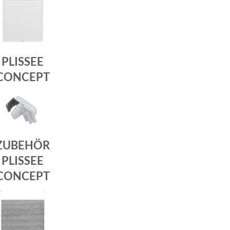
PLISSEE
CONCEPT
ZUBEHÖR
PLISSEE
CONCEPT