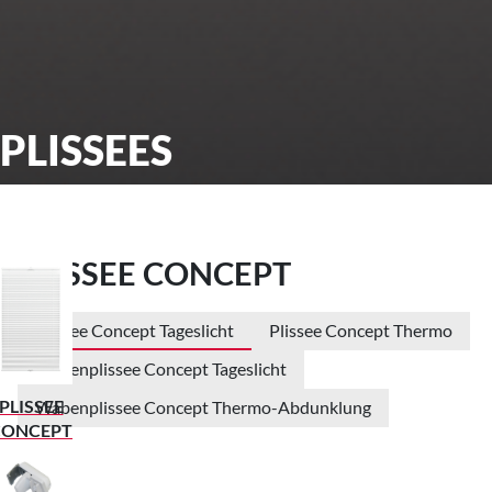
PLISSEES
PLISSEE CONCEPT
Plissee Concept Tageslicht
Plissee Concept Thermo
Wabenplissee Concept Tageslicht
PLISSEE
Wabenplissee Concept Thermo-Abdunklung
CONCEPT