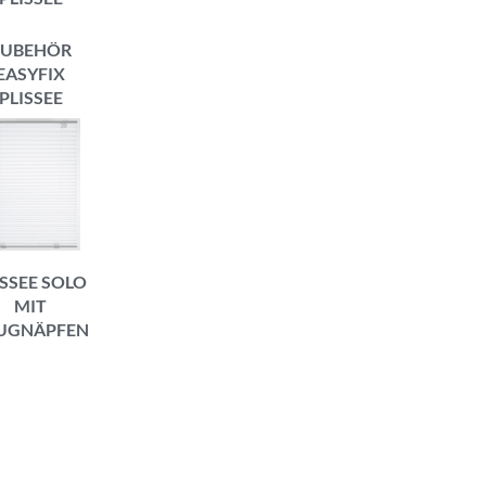
ZUBEHÖR
EASYFIX
PLISSEE
ISSEE SOLO
MIT
UGNÄPFEN