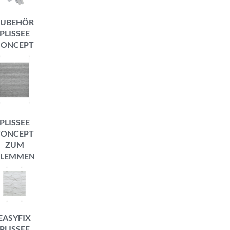
ZUBEHÖR
PLISSEE
CONCEPT
PLISSEE
CONCEPT
ZUM
LEMMEN
EASYFIX
PLISSEE