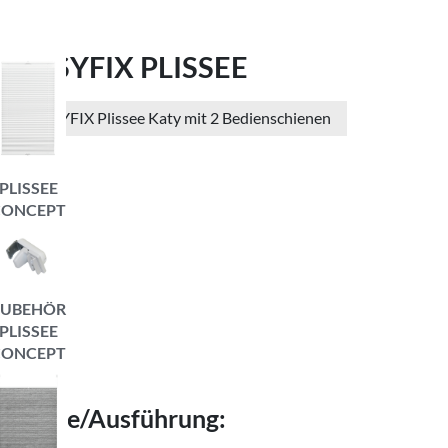
EASYFIX PLISSEE
EASYFIX Plissee Katy mit 2 Bedienschienen
PLISSEE
CONCEPT
ZUBEHÖR
PLISSEE
CONCEPT
Farbe/Ausführung: