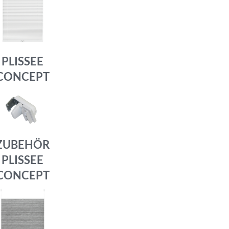
PLISSEE
CONCEPT
ZUBEHÖR
PLISSEE
CONCEPT