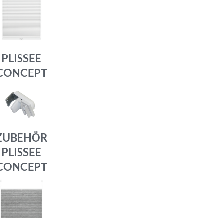
PLISSEE
CONCEPT
ZUBEHÖR
PLISSEE
CONCEPT