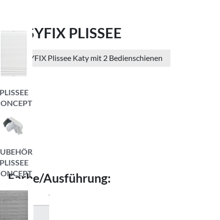
EASYFIX PLISSEE
EASYFIX Plissee Katy mit 2 Bedienschienen
PLISSEE
CONCEPT
ZUBEHÖR
PLISSEE
CONCEPT
Farbe/Ausführung: