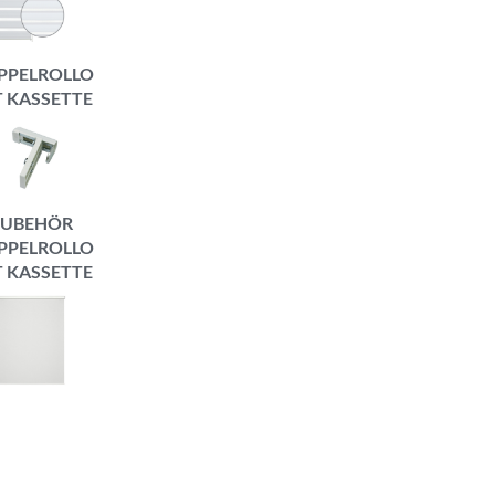
PPELROLLO
T KASSETTE
ZUBEHÖR
PPELROLLO
T KASSETTE
OMFORT
MOVE
ROLLO