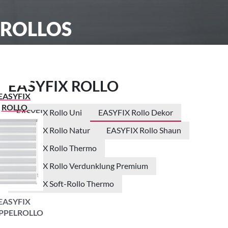
ROLLOS
EASYFIX ROLLO
EASYFIX
ROLLO
EASYFIX Rollo Uni
EASYFIX Rollo Dekor
EASYFIX Rollo Natur
EASYFIX Rollo Shaun
EASYFIX Rollo Thermo
EASYFIX Rollo Verdunklung Premium
EASYFIX Soft-Rollo Thermo
EASYFIX
PPELROLLO