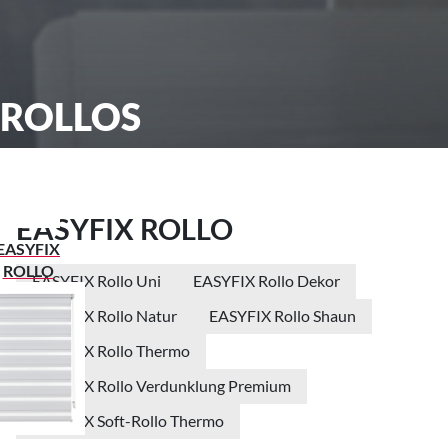
ROLLOS
EASYFIX ROLLO
EASYFIX
ROLLO
EASYFIX Rollo Uni
EASYFIX Rollo Dekor
EASYFIX Rollo Natur
EASYFIX Rollo Shaun
EASYFIX Rollo Thermo
EASYFIX Rollo Verdunklung Premium
EASYFIX Soft-Rollo Thermo