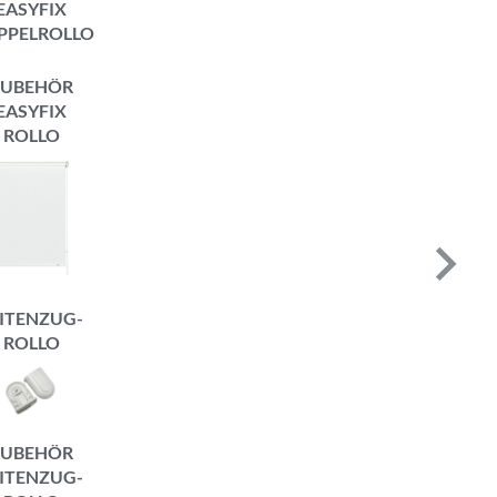
EASYFIX
PPELROLLO
ZUBEHÖR
EASYFIX
ROLLO
ITENZUG-
ROLLO
ZUBEHÖR
ITENZUG-