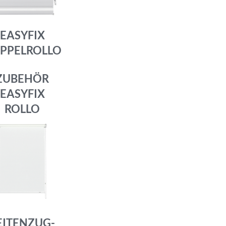
EASYFIX
PPELROLLO
ZUBEHÖR
EASYFIX
ROLLO
EITENZUG-