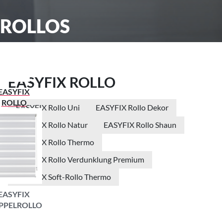
ROLLOS
EASYFIX ROLLO
EASYFIX
ROLLO
EASYFIX Rollo Uni
EASYFIX Rollo Dekor
EASYFIX Rollo Natur
EASYFIX Rollo Shaun
EASYFIX Rollo Thermo
EASYFIX Rollo Verdunklung Premium
EASYFIX Soft-Rollo Thermo
EASYFIX
PPELROLLO