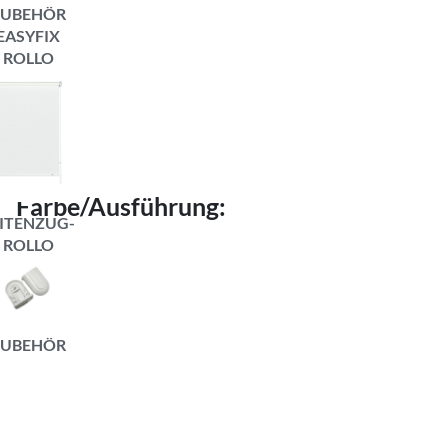
ZUBEHÖR
EASYFIX
ROLLO
Farbe/Ausführung:
ITENZUG-
ROLLO
ZUBEHÖR
ITENZUG-
Maße in cm
ROLLO