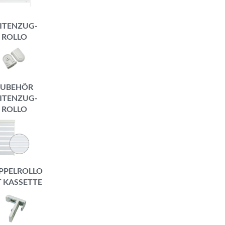
ITENZUG-
ROLLO
ZUBEHÖR
ITENZUG-
ROLLO
PPELROLLO
T KASSETTE