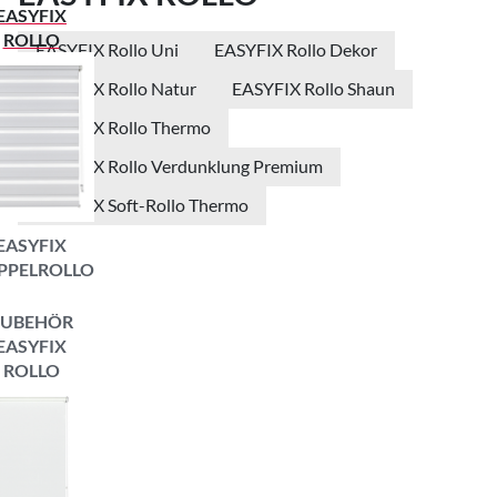
EASYFIX
ROLLO
EASYFIX Rollo Uni
EASYFIX Rollo Dekor
EASYFIX Rollo Natur
EASYFIX Rollo Shaun
EASYFIX Rollo Thermo
EASYFIX Rollo Verdunklung Premium
EASYFIX Soft-Rollo Thermo
EASYFIX
PPELROLLO
ZUBEHÖR
EASYFIX
ROLLO