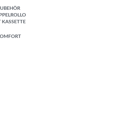
ZUBEHÖR
PPELROLLO
T KASSETTE
OMFORT
MOVE
ROLLO
AFFROLLO