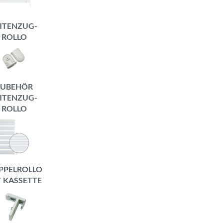
ITENZUG-
ROLLO
ZUBEHÖR
ITENZUG-
ROLLO
PPELROLLO
T KASSETTE