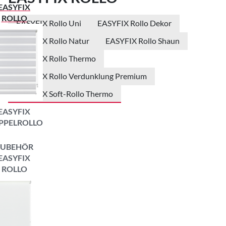
EASYFIX
ROLLO
EASYFIX Rollo Uni
EASYFIX Rollo Dekor
EASYFIX Rollo Natur
EASYFIX Rollo Shaun
EASYFIX Rollo Thermo
EASYFIX Rollo Verdunklung Premium
EASYFIX Soft-Rollo Thermo
EASYFIX
PPELROLLO
ZUBEHÖR
EASYFIX
ROLLO