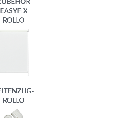
ZUBEHÖR
EASYFIX
ROLLO
EITENZUG-
ROLLO