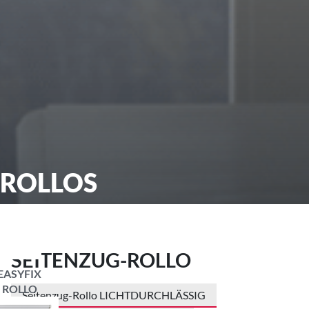
ROLLOS
SEITENZUG-ROLLO
EASYFIX
ROLLO
Seitenzug-Rollo LICHTDURCHLÄSSIG