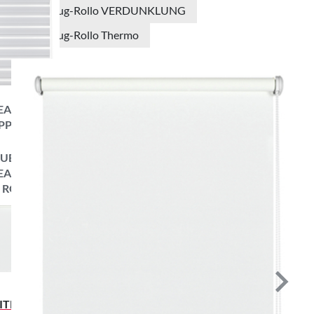
Seitenzug-Rollo VERDUNKLUNG
Seitenzug-Rollo Thermo
EASYFIX
PPELROLLO
ZUBEHÖR
EASYFIX
ROLLO
ITENZUG-