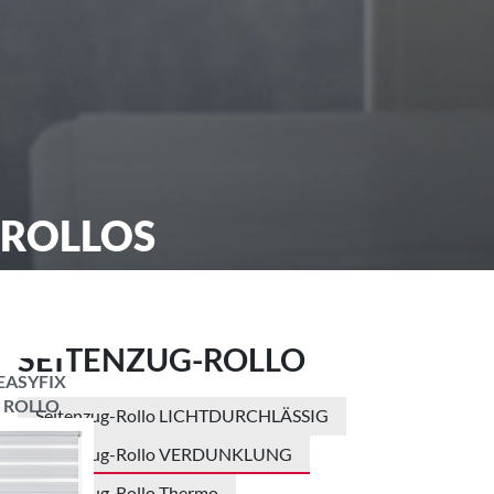
ROLLOS
SEITENZUG-ROLLO
EASYFIX
ROLLO
Seitenzug-Rollo LICHTDURCHLÄSSIG
Seitenzug-Rollo VERDUNKLUNG
Seitenzug-Rollo Thermo