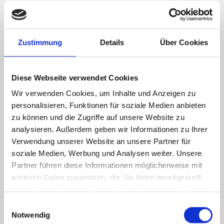
správném místě. Obraťte se na naší zelenou linku, nebo jednoduše
svůj dotaz zašlete na
gardinia@gardinia.cz
, nebo
info@sptrend.cz
a
my se Vám pokusíme pomoci.
Zustimmung
Details
Über Cookies
OVLÁDACÍ PRVKY JSOU PRO MOJI POTŘEBU KRÁTKÉ
Diese Webseite verwendet Cookies
Naše produkty jsou vyráběny v souladu s normou EN 13120.
Wir verwenden Cookies, um Inhalte und Anzeigen zu
Proto jsou ovládací prvky našich výrobků sluneční ochrany touto
personalisieren, Funktionen für soziale Medien anbieten
normou omezeny:
zu können und die Zugriffe auf unsere Website zu
analysieren. Außerdem geben wir Informationen zu Ihrer
standardní produkty
Verwendung unserer Website an unsere Partner für
nekonečný řetízek 100 cm
soziale Medien, Werbung und Analysen weiter. Unsere
řetízek s rozpojovacím prvkem v 2/3 délky
Partner führen diese Informationen möglicherweise mit
délka ovládacího lanka 100 cm
weiteren Daten zusammen, die Sie ihnen bereitgestellt
zakázkové produkty
haben oder die sie im Rahmen Ihrer Nutzung der Dienste
gesammelt haben.
nekonečný řetízek 100 cm
Einwilligungsauswahl
Notwendig
délka ovládacího lanka 100 cm