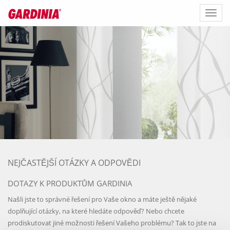
Toggl
naviga
NEJČASTĚJŠÍ OTÁZKY A ODPOVĚDI
DOTAZY K PRODUKTŮM GARDINIA
Našli jste to správné řešení pro Vaše okno a máte ještě nějaké
doplňující otázky, na které hledáte odpověď? Nebo chcete
prodiskutovat jiné možnosti řešení Vašeho problému? Tak to jste na